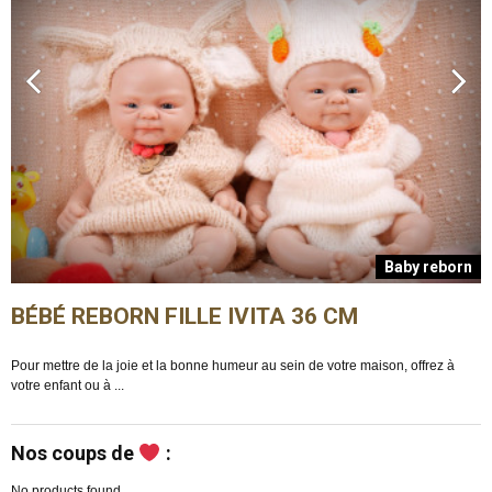
n
Baby reborn
BÉBÉ REBORN FILLE IVITA 36 CM
Pour mettre de la joie et la bonne humeur au sein de votre maison, offrez à
E
votre enfant ou à ...
m
Nos coups de
:
No products found.