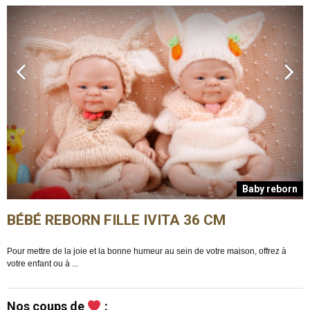
n
Baby reborn
BÉBÉ REBORN FILLE IVITA 36 CM
Pour mettre de la joie et la bonne humeur au sein de votre maison, offrez à
E
votre enfant ou à ...
m
Nos coups de
: