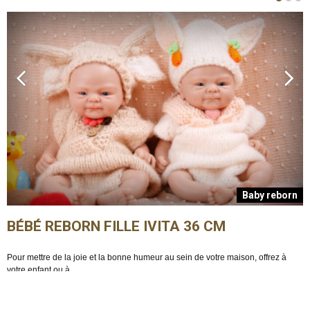
n
Baby reborn
BÉBÉ REBORN FILLE IVITA 36 CM
Pour mettre de la joie et la bonne humeur au sein de votre maison, offrez à
E
votre enfant ou à ...
m