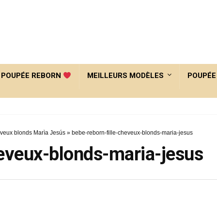
POUPÉE REBORN
MEILLEURS MODÈLES
POUPÉE
eveux blonds Marìa Jesús
»
bebe-reborn-fille-cheveux-blonds-maria-jesus
heveux-blonds-maria-jesus