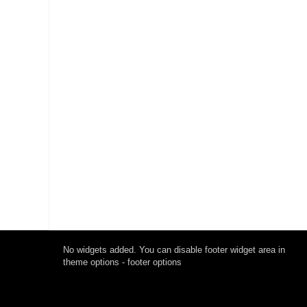
No widgets added. You can disable footer widget area in
theme options - footer options