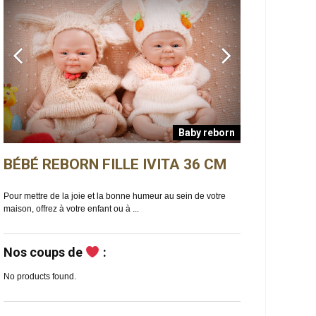
Baby reborn
BÉBÉ REBORN FILLE IVITA 36 CM
BÉBÉ REBO
n
Pour mettre de la joie et la bonne humeur au sein de votre
Ella est un bébé reb
maison, offrez à votre enfant ou à ...
de douceur et de ma
Nos coups de
:
No products found.