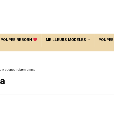
POUPÉE REBORN
MEILLEURS MODÈLES
POUPÉE
le
»
poupee-reborn-emma
a