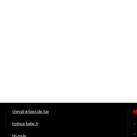
cheval-a-bascule.top
trotteur-bebe.fr
bb-roule